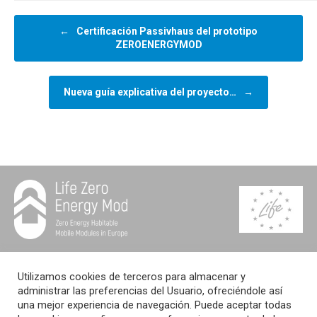
Navegador de artículos
←
Certificación Passivhaus del prototipo
ZEROENERGYMOD
Nueva guía explicativa del proyecto…
→
El proyecto ZEROENERGYMOD - LIFE19 CCM/ES/001327 ha recibido financiación del
programa LIFE de la Unión Europea.
Utilizamos cookies de terceros para almacenar y
El contenido de este sitio web refleja únicamente la opinión de los autores y el
administrar las preferencias del Usuario, ofreciéndole así
Programa LIFE no es responsable del uso que pueda hacerse de la información que
contiene.
una mejor experiencia de navegación. Puede aceptar todas