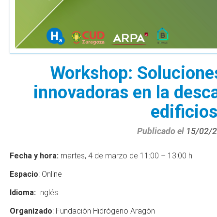
Workshop: Solucione
innovadoras en la desc
edificio
Publicado el
15/02/
Fecha y hora:
martes, 4 de marzo de 11:00 – 13:00 h
Espacio
: Online
Idioma:
Inglés
Organizado
: Fundación Hidrógeno Aragón