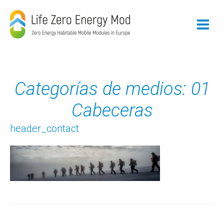
Skip
to
content
Categorías de medios: 01
Cabeceras
header_contact